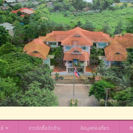
นธ์
ข่าวจัดซื้อจัดจ้าง
ข้อมูลท่องเที่ยว
ต